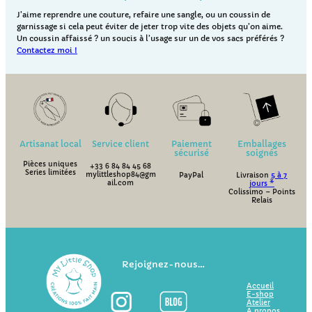
J’aime reprendre une couture, refaire une sangle, ou un coussin de
garnissage si cela peut éviter de jeter trop vite des objets qu’on aime.
Un coussin affaissé ? un soucis à l’usage sur un de vos sacs préférés ?
Contactez moi !
Artisanat local
Service client
Paiement
Emballages
sécurisé
soignés
Pièces uniques
+33 6 84 84 45 68
Series limitées
mylittleshop84@gm
PayPal
Livraison
5 à 7
ail.com
jours *
Colissimo – Points
Relais
Rejoignez-nous…
Accueil
E-shop
Atelier
A propos