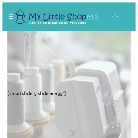
Aller
au
contenu
[smartslider3 slider= »33″]