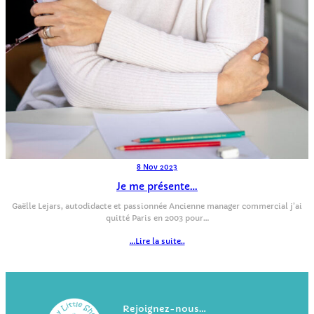
8 Nov 2023
Je me présente…
Gaëlle Lejars, autodidacte et passionnée Ancienne manager commercial j’ai
quitté Paris en 2003 pour…
…Lire la suite..
Rejoignez-nous…