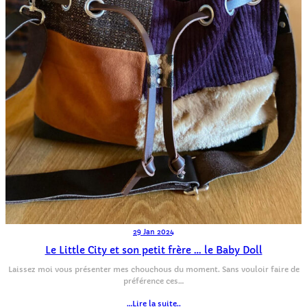
29 Jan 2024
Le Little City et son petit frère … le Baby Doll
Laissez moi vous présenter mes chouchous du moment. Sans vouloir faire de
préférence ces…
…Lire la suite..