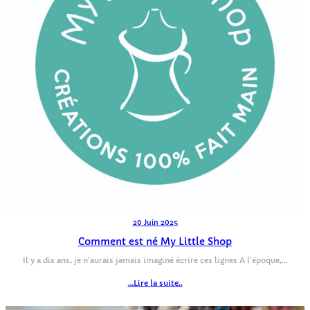
20 Juin 2025
Comment est né My Little Shop
Il y a dix ans, je n’aurais jamais imaginé écrire ces lignes A l’époque,…
…Lire la suite..