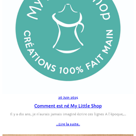
20 Juin 2025
Comment est né My Little Shop
Il y a dix ans, je n’aurais jamais imaginé écrire ces lignes A l’époque,…
…Lire la suite..