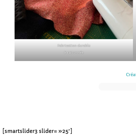
Fabrication durable
& raisonnée
Créa
[smartslider3 slider= »25″]